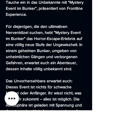
Tauche ein in das Unbekannte mit "Mystery 
Event im Bunker", präsentiert von Frontline 
Experience.
Für diejenigen, die den ultimativen 
Nervenkitzel suchen, hebt "Mystery Event 
im Bunker" das Horror-Escape-Erlebnis auf 
eine völlig neue Stufe der Ungewissheit. In 
einem geheimen Bunker, umgeben von 
unheimlichen Gängen und verborgenen 
Gefahren, erwartet euch ein Abenteuer, 
dessen Inhalte völlig unbekannt sind.
Das Unvorhersehbare erwartet euch:
Dieses Event ist nichts für schwache 
Nerven oder Anfänger. Ihr wisst nicht, was 
auf euch zukommt – alles ist möglich. Die 
Atmosphäre ist geladen mit Spannung und 
Angst vor dem Unbekannten, und nur die 
mutigsten Seelen werden es wagen, diesen 
Schritt ins Ungewisse zu machen.