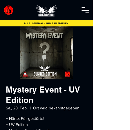
R.I.P. GENERAL - RUHE IN FRIEDEN
Mystery Event - UV
Edition
Sa., 28. Feb.
  |  
Ort wird bekanntgegeben
+ Härte: Für gestörte!
+ UV Edition