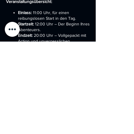
Veranstaltungsübersicht:
Einlass:
11:00 Uhr, für einen
reibungslosen Start in den Tag.
Startzeit:
12:00 Uhr – Der Beginn Ihres
Abenteuers.
Endzeit:
20:00 Uhr – Vollgepackt mit
Action und unvergesslichen
Momenten.
Ort:
"Battlefield for Friends" – Ihr
Spielfeld erwartet Sie.
Was wir bieten:
Diese Veranstaltung teilen
Vollständige Spielausrüstung:
Wir
rüsten Sie vollständig aus – mit
modernsten militärischen
Lasersystemen, die das Spielgefühl
intensivieren. Alles, was Sie für den
Tag benötigen, wird gestellt.
Wechselnde Spielmodi:
2024 bringen
wir Abwechslung ins Spiel. Erleben Sie
jeden Quartal neue Modi wie
Kontrolle, Herrschaft, Stellung, Capture
DATENSCHUTZ
AGB'S
IMPRESSUM