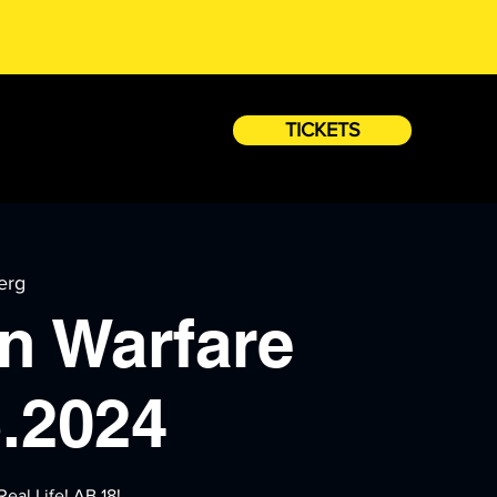
TICKETS
erg
n Warfare
6.2024
eal Life! AB 18!