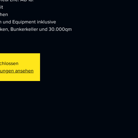
it
chen
em und Equipment inklusive
rken, Bunkerkeller und 30.000qm
chlossen
ltungen ansehen