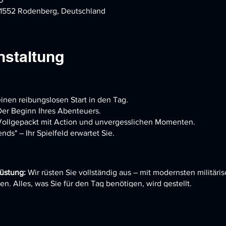
31552 Rodenberg, Deutschland
nstaltung
einen reibungslosen Start in den Tag.
Der Beginn Ihres Abenteuers.
ollgepackt mit Action und unvergesslichen Momenten.
ends" – Ihr Spielfeld erwartet Sie.
rüstung:
Wir rüsten Sie vollständig aus – mit modernsten militäri
en. Alles, was Sie für den Tag benötigen, wird gestellt.
:
2024 bringen wir Abwechslung ins Spiel. Erleben Sie jeden Q
 Stellung, Capture the Flag, Abschuss bestätigt, Warzone Battle R
igartige Herausforderungen und Strategien. Alle 3 monate werd