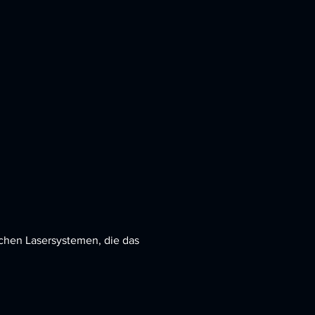
schen Lasersystemen, die das
uartal neue Modi wie
oyale und Geliefert. Jeder
en 3 neue Spielmodi