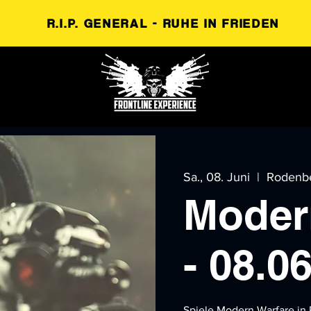
R.I.P. GENERAL - RUHE IN FRIEDEN
Sa., 08. Juni
  |  
Rodenb
Moder
- 08.0
Spiele Modern Warfare in R