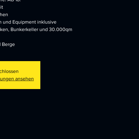
it
chen
em und Equipment inklusive
rken, Bunkerkeller und 30.000qm
d Berge
chlossen
ltungen ansehen