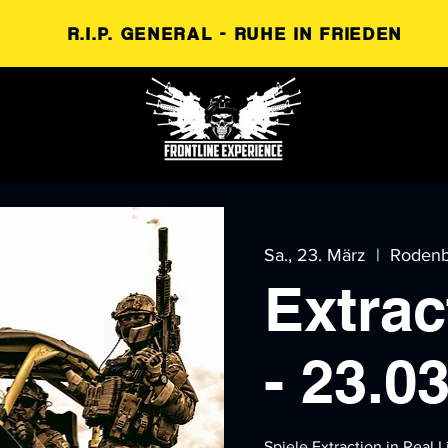
R.I.P. GENERAL - RUHE IN FRIEDEN
Sa., 23. März
  |  
Rodenb
Extrac
- 23.0
Spiele Extraction in Real L