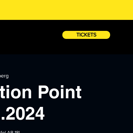
TICKETS
erg
tion Point
3.2024
ife! AB 18!