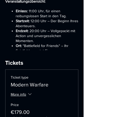
Veranstaltungsübersicht:
Einlass:
11:00 Uhr, für einen
reibungslosen Start in den Tag.
Startzeit:
12:00 Uhr – Der Beginn Ihres
Abenteuers.
Endzeit:
20:00 Uhr – Vollgepackt mit
Action und unvergesslichen
Momenten.
Ort:
"Battlefield for Friends" – Ihr
Spielfeld erwartet Sie.
Was wir bieten:
Tickets
Vollständige Spielausrüstung:
Wir
rüsten Sie vollständig aus – mit
Ticket type
modernsten militärischen
Modern Warfare
Lasersystemen, die das Spielgefühl
intensivieren. Alles, was Sie für den
Tag benötigen, wird gestellt.
More info
Wechselnde Spielmodi:
2024 bringen
wir Abwechslung ins Spiel. Erleben Sie
Price
jeden Quartal neue Modi wie
€179.00
Kontrolle, Herrschaft, Stellung, Capture