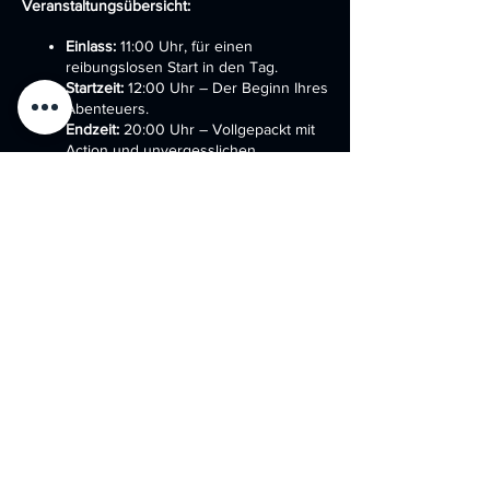
Veranstaltungsübersicht:
Einlass:
11:00 Uhr, für einen
reibungslosen Start in den Tag.
Startzeit:
12:00 Uhr – Der Beginn Ihres
Abenteuers.
Endzeit:
20:00 Uhr – Vollgepackt mit
Action und unvergesslichen
Momenten.
Ort:
"Battlefield for Friends" – Ihr
Spielfeld erwartet Sie.
Was wir bieten:
Share this event
Vollständige Spielausrüstung:
Wir
rüsten Sie vollständig aus – mit
modernsten militärischen
Lasersystemen, die das Spielgefühl
intensivieren. Alles, was Sie für den
Tag benötigen, wird gestellt.
Wechselnde Spielmodi:
2024 bringen
wir Abwechslung ins Spiel. Erleben Sie
jeden Quartal neue Modi wie
Kontrolle, Herrschaft, Stellung, Capture
DATENSCHUTZ
AGB'S
IMPRESSUM